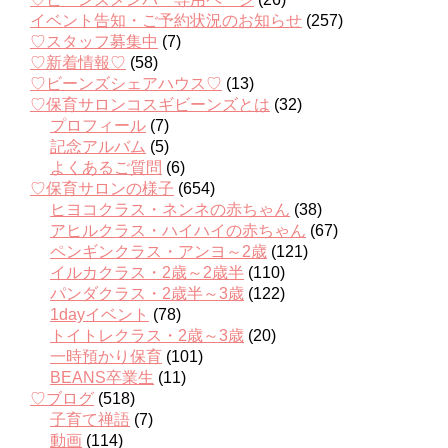
イベント告知・ご予約状況のお知らせ
(257)
♡スタッフ募集中
(7)
♡新着情報♡
(58)
♡ビーンズシェアハウス♡
(13)
♡保育サロンコスギビーンズとは
(32)
プロフィール
(7)
記念アルバム
(5)
よくあるご質問
(6)
♡保育サロンの様子
(654)
ヒヨコクラス・ネンネの赤ちゃん
(38)
アヒルクラス・ハイハイの赤ちゃん
(67)
ペンギンクラス・アンヨ～2歳
(121)
イルカクラス・2歳～2歳半
(110)
パンダクラス・2歳半～3歳
(122)
1dayイベント
(78)
トイトレクラス・2歳～3歳
(20)
一時預かり保育
(101)
BEANS卒業生
(11)
♡ブログ
(518)
子育て禅語
(7)
動画
(114)