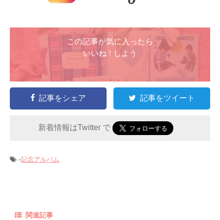
この記事が気に入ったら
いいね ! しよう
記事をシェア
記事をツイート
新着情報はTwitter で
-
記念アルバム
関連記事