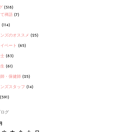
グ
(518)
育て禅語
(7)
画
(114)
ーンズのオススメ
(25)
ライベート
(65)
養士
(83)
先生
(61)
護師・保健師
(25)
ーンズスタッフ
(14)
(591)
ログ
月