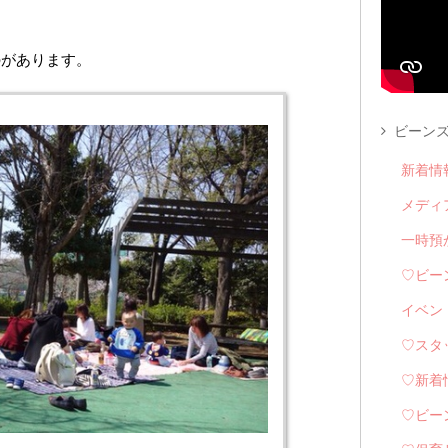
のがあります。
ビーンズ
新着情
メディ
一時預
♡ビー
イベン
♡スタ
♡新着
♡ビー