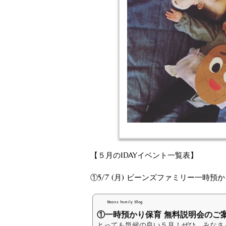
【５月の1DAYイベント一覧表】
①5/7 (月) ビーンズファミリー一時預か
Beans family Blog
①一時預かり保育 無料説明会のご
とっても気候の良い５月！ぜひ、みなさん遊