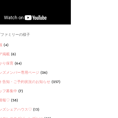
ファミリーの様子
報
(4)
ア掲載
(6)
かり保育
(64)
ンズメンバー専用ページ
(26)
ト告知・ご予約状況のお知らせ
(257)
ッフ募集中
(7)
情報♡
(58)
ンズシェアハウス♡
(13)