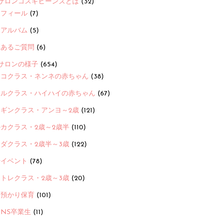
サロンコスギビーンズとは
(32)
ロフィール
(7)
念アルバム
(5)
くあるご質問
(6)
サロンの様子
(654)
ヨコクラス・ネンネの赤ちゃん
(38)
ヒルクラス・ハイハイの赤ちゃん
(67)
ンギンクラス・アンヨ～2歳
(121)
カクラス・2歳～2歳半
(110)
ダクラス・2歳半～3歳
(122)
ayイベント
(78)
トレクラス・2歳～3歳
(20)
時預かり保育
(101)
ANS卒業生
(11)