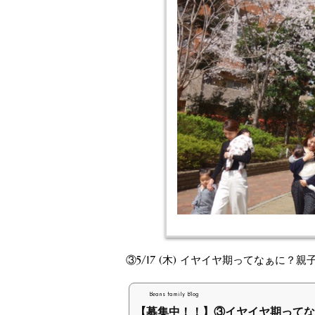
③5/17 (木) イヤイヤ期ってなぁに？
Beans family Blog
【募集中！！】③イヤイヤ期ってなぁ.