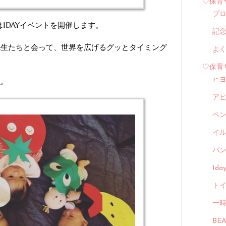
♡保育
プ
1DAYイベントを開催します。
記
先生たちと会って、世界を広げるグッとタイミング
よ
♡保育
ヒ
ね。
ア
ペ
イル
パン
1d
トイ
一
BE