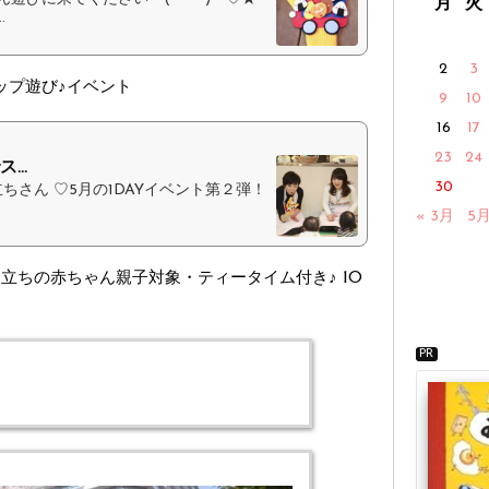
月
火
.
2
3
シップ遊び♪イベント
9
10
16
17
23
24
..
30
ちさん ♡5月の1DAYイベント第２弾！
« 3月
5月
立ちの赤ちゃん親子対象・ティータイム付き♪ 10
PR