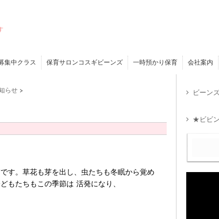
す
募集中クラス
保育サロンコスギビーンズ
一時預かり保育
会社案内
知らせ
>
ビーンズ
★ビビン
節です。草花も芽を出し、虫たちも冬眠から覚め
どもたちもこの季節は 活発になり、