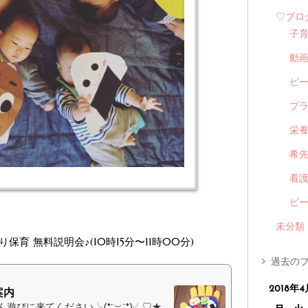
♡ブロ
子
動
ビ
プ
栄
希
看
ビ
未分類
り保育 無料説明会♪(10時15分〜11時00分)
過去のブ
2018年4
案内
びに来てください╰(*´︶`*)╯♡★