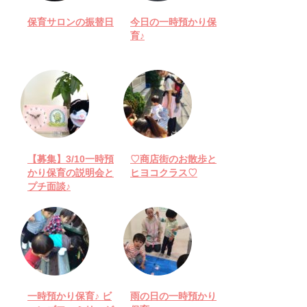
保育サロンの振替日
今日の一時預かり保
育♪
【募集】3/10一時預
♡商店街のお散歩と
かり保育の説明会と
ヒヨコクラス♡
プチ面談♪
一時預かり保育♪ ビ
雨の日の一時預かり