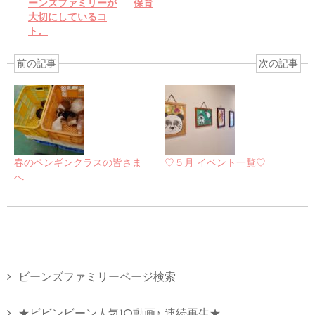
ーンズファミリーが
保育
大切にしているコ
ト。
前の記事
次の記事
春のペンギンクラスの皆さま
♡５月 イベント一覧♡
へ
ビーンズファミリーページ検索
★ビビンビーン人気10動画♪ 連続再生★