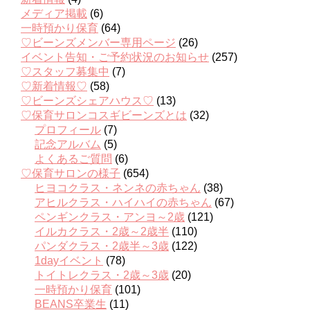
メディア掲載
(6)
一時預かり保育
(64)
♡ビーンズメンバー専用ページ
(26)
イベント告知・ご予約状況のお知らせ
(257)
♡スタッフ募集中
(7)
♡新着情報♡
(58)
♡ビーンズシェアハウス♡
(13)
♡保育サロンコスギビーンズとは
(32)
プロフィール
(7)
記念アルバム
(5)
よくあるご質問
(6)
♡保育サロンの様子
(654)
ヒヨコクラス・ネンネの赤ちゃん
(38)
アヒルクラス・ハイハイの赤ちゃん
(67)
ペンギンクラス・アンヨ～2歳
(121)
イルカクラス・2歳～2歳半
(110)
パンダクラス・2歳半～3歳
(122)
1dayイベント
(78)
トイトレクラス・2歳～3歳
(20)
一時預かり保育
(101)
BEANS卒業生
(11)