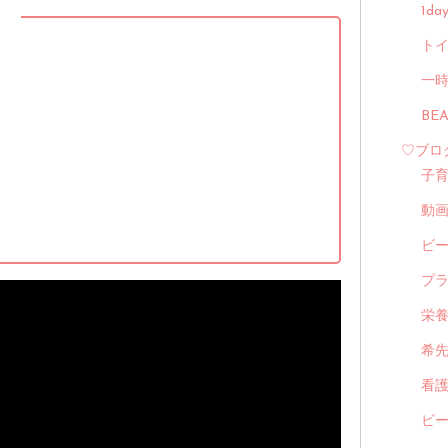
1d
】
トイ
一
BE
♡ブロ
子
動
ビ
プ
栄
希
看
ビ