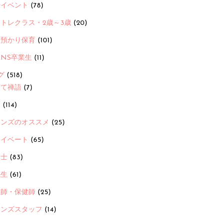
ayイベント
(78)
トレクラス・2歳～3歳
(20)
時預かり保育
(101)
ANS卒業生
(11)
グ
(518)
育て禅語
(7)
画
(114)
ーンズのオススメ
(25)
ライベート
(65)
養士
(83)
先生
(61)
護師・保健師
(25)
ーンズスタッフ
(14)