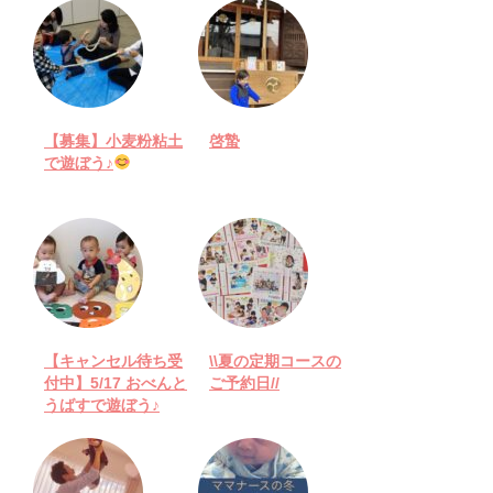
【募集】小麦粉粘土
啓蟄
で遊ぼう♪
【キャンセル待ち受
\\夏の定期コースの
付中】5/17 おべんと
ご予約日//
うばすで遊ぼう♪