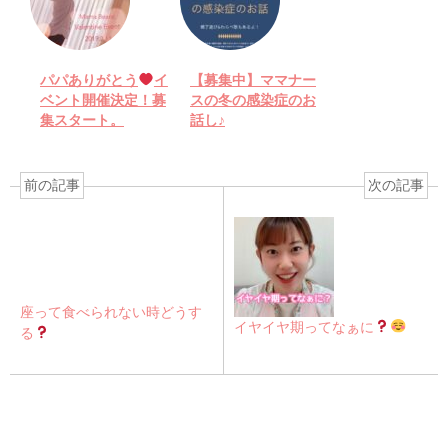
パパありがとう
イ
【募集中】ママナー
ベント開催決定！募
スの冬の感染症のお
集スタート。
話し♪
前の記事
次の記事
座って食べられない時どうす
イヤイヤ期ってなぁに
る