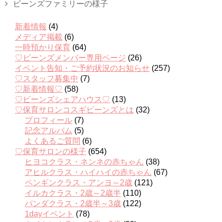
ビーンズファミリーの様子
新着情報
(4)
メディア掲載
(6)
一時預かり保育
(64)
♡ビーンズメンバー専用ページ
(26)
イベント告知・ご予約状況のお知らせ
(257)
♡スタッフ募集中
(7)
♡新着情報♡
(58)
♡ビーンズシェアハウス♡
(13)
♡保育サロンコスギビーンズとは
(32)
プロフィール
(7)
記念アルバム
(5)
よくあるご質問
(6)
♡保育サロンの様子
(654)
ヒヨコクラス・ネンネの赤ちゃん
(38)
アヒルクラス・ハイハイの赤ちゃん
(67)
ペンギンクラス・アンヨ～2歳
(121)
イルカクラス・2歳～2歳半
(110)
パンダクラス・2歳半～3歳
(122)
1dayイベント
(78)