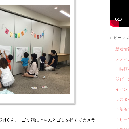
ビーンズ
新着情
メディ
一時預
♡ビー
イベン
♡スタ
♡新着
ヤ顔♡Nくん。 ゴミ箱にきちんとゴミを捨ててカメラ
♡ビー