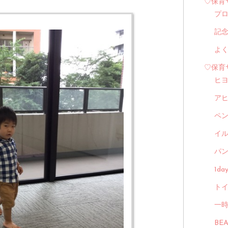
♡保育
プ
記
よ
♡保育
ヒ
ア
ペ
イル
パン
1d
トイ
一
BE