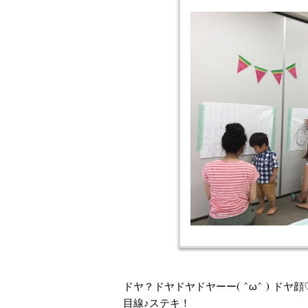
ドヤ？ドヤドヤドヤーー( ^ω^ ) ド
目線♪ステキ！