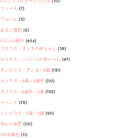
サロンコスギビーンズとは
(32)
ロフィール
(7)
念アルバム
(5)
くあるご質問
(6)
サロンの様子
(654)
ヨコクラス・ネンネの赤ちゃん
(38)
ヒルクラス・ハイハイの赤ちゃん
(67)
ンギンクラス・アンヨ～2歳
(121)
カクラス・2歳～2歳半
(110)
ダクラス・2歳半～3歳
(122)
ayイベント
(78)
トレクラス・2歳～3歳
(20)
時預かり保育
(101)
ANS卒業生
(11)