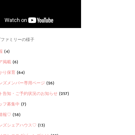
ファミリーの様子
報
(4)
ア掲載
(6)
かり保育
(64)
ンズメンバー専用ページ
(26)
ト告知・ご予約状況のお知らせ
(257)
ッフ募集中
(7)
情報♡
(58)
ンズシェアハウス♡
(13)