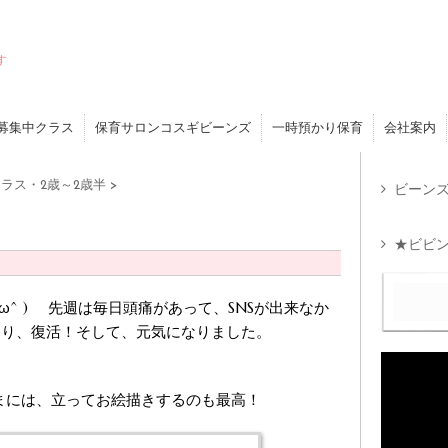
す
募集中クラス
保育サロンコスギビーンズ
一時預かり保育
会社案内
ラス・2歳～2歳半
>
ビーンズ
★ビビン
ω^ ) 先週は毎日頭痛があって、SNSが出来なか
まり、復活！そして、元気になりました。
！
まには、立ってお絵描きするのも最高！