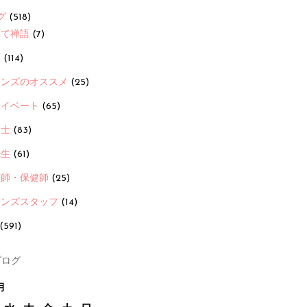
グ
(518)
育て禅語
(7)
画
(114)
ーンズのオススメ
(25)
ライベート
(65)
養士
(83)
先生
(61)
護師・保健師
(25)
ーンズスタッフ
(14)
(591)
ログ
月