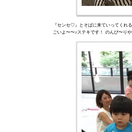
『センセ♡』とそばに来ていってくれる( 
ごいよ〜〜♪ステキです！ のんび〜り