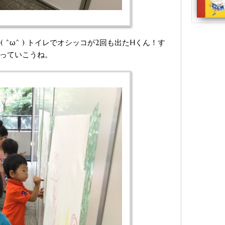
^ω^ ) トイレでオシッコが2回も出たHくん！す
やっていこうね。