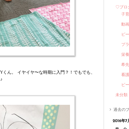
♡ブロ
子
動
ビ
プ
栄
希
Yくん。 イヤイヤ〜な時期に入門？！でもでも、
看
♪
ビ
未分類
過去のブ
2016年7