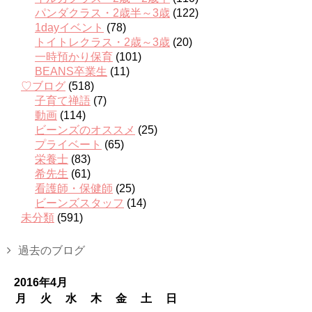
パンダクラス・2歳半～3歳
(122)
1dayイベント
(78)
トイトレクラス・2歳～3歳
(20)
一時預かり保育
(101)
BEANS卒業生
(11)
♡ブログ
(518)
子育て禅語
(7)
動画
(114)
ビーンズのオススメ
(25)
プライベート
(65)
栄養士
(83)
希先生
(61)
看護師・保健師
(25)
ビーンズスタッフ
(14)
未分類
(591)
過去のブログ
2016年4月
月
火
水
木
金
土
日