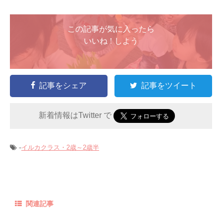
この記事が気に入ったら
いいね ! しよう
記事をシェア
記事をツイート
新着情報はTwitter で
-
イルカクラス・2歳～2歳半
関連記事