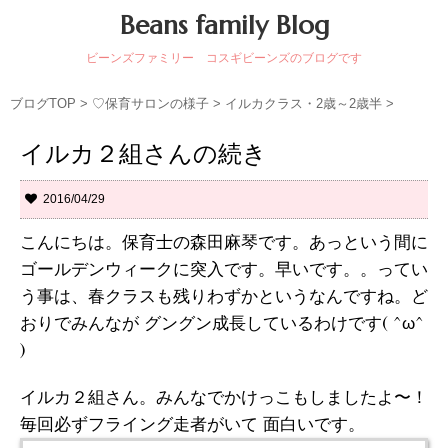
Beans family Blog
ビーンズファミリー コスギビーンズのブログです
ブログTOP
>
♡保育サロンの様子
>
イルカクラス・2歳～2歳半
>
イルカ２組さんの続き
2016/04/29
こんにちは。保育士の森田麻琴です。あっという間に
ゴールデンウィークに突入です。早いです。。ってい
う事は、春クラスも残りわずかというなんですね。ど
おりでみんなが グングン成長しているわけです( ^ω^
)
イルカ２組さん。みんなでかけっこもしましたよ〜！
毎回必ずフライング走者がいて 面白いです。