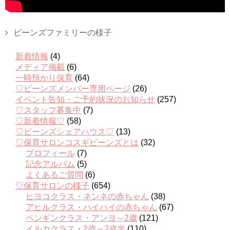
ビーンズファミリーの様子
新着情報
(4)
メディア掲載
(6)
一時預かり保育
(64)
♡ビーンズメンバー専用ページ
(26)
イベント告知・ご予約状況のお知らせ
(257)
♡スタッフ募集中
(7)
♡新着情報♡
(58)
♡ビーンズシェアハウス♡
(13)
♡保育サロンコスギビーンズとは
(32)
プロフィール
(7)
記念アルバム
(5)
よくあるご質問
(6)
♡保育サロンの様子
(654)
ヒヨコクラス・ネンネの赤ちゃん
(38)
アヒルクラス・ハイハイの赤ちゃん
(67)
ペンギンクラス・アンヨ～2歳
(121)
イルカクラス・2歳～2歳半
(110)