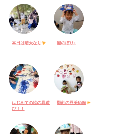
本日は晴天なり
鯉のぼり♪
はじめての絵の具遊
彫刻の豆美術館
び！！