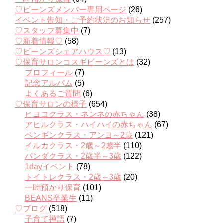
♡ビーンズメンバー専用ページ
(26)
イベント告知・ご予約状況のお知らせ
(257)
♡スタッフ募集中
(7)
♡新着情報♡
(58)
♡ビーンズシェアハウス♡
(13)
♡保育サロンコスギビーンズとは
(32)
プロフィール
(7)
記念アルバム
(5)
よくあるご質問
(6)
♡保育サロンの様子
(654)
ヒヨコクラス・ネンネの赤ちゃん
(38)
アヒルクラス・ハイハイの赤ちゃん
(67)
ペンギンクラス・アンヨ～2歳
(121)
イルカクラス・2歳～2歳半
(110)
パンダクラス・2歳半～3歳
(122)
1dayイベント
(78)
トイトレクラス・2歳～3歳
(20)
一時預かり保育
(101)
BEANS卒業生
(11)
♡ブログ
(518)
子育て禅語
(7)