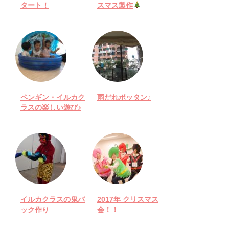
タート！
スマス製作
ペンギン・イルカク
雨だれポッタン♪
ラスの楽しい遊び♪
イルカクラスの鬼バ
2017年 クリスマス
ック作り
会！！