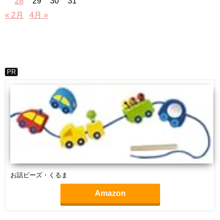
28
29
30
31
« 2月
4月 »
PR
お話ビーズ・くるま
Amazon