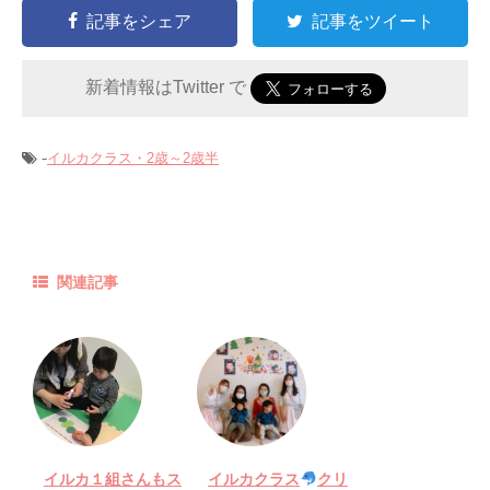
記事をシェア
記事をツイート
新着情報はTwitter で
-
イルカクラス・2歳～2歳半
関連記事
イルカ１組さんもス
イルカクラス
クリ