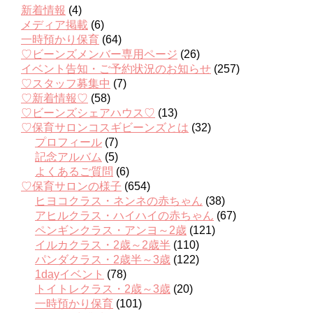
新着情報
(4)
メディア掲載
(6)
一時預かり保育
(64)
♡ビーンズメンバー専用ページ
(26)
イベント告知・ご予約状況のお知らせ
(257)
♡スタッフ募集中
(7)
♡新着情報♡
(58)
♡ビーンズシェアハウス♡
(13)
♡保育サロンコスギビーンズとは
(32)
プロフィール
(7)
記念アルバム
(5)
よくあるご質問
(6)
♡保育サロンの様子
(654)
ヒヨコクラス・ネンネの赤ちゃん
(38)
アヒルクラス・ハイハイの赤ちゃん
(67)
ペンギンクラス・アンヨ～2歳
(121)
イルカクラス・2歳～2歳半
(110)
パンダクラス・2歳半～3歳
(122)
1dayイベント
(78)
トイトレクラス・2歳～3歳
(20)
一時預かり保育
(101)