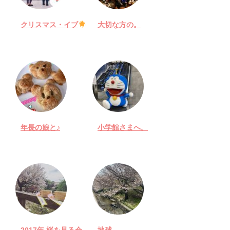
クリスマス・イブ
大切な方の。
年長の娘と♪
小学館さまへ。
2017年 桜を見る会
地球