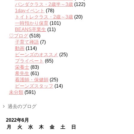
パンダクラス・2歳半～3歳
(122)
1dayイベント
(78)
トイトレクラス・2歳～3歳
(20)
一時預かり保育
(101)
BEANS卒業生
(11)
♡ブログ
(518)
子育て禅語
(7)
動画
(114)
ビーンズのオススメ
(25)
プライベート
(65)
栄養士
(83)
希先生
(61)
看護師・保健師
(25)
ビーンズスタッフ
(14)
未分類
(591)
過去のブログ
2022年6月
月
火
水
木
金
土
日