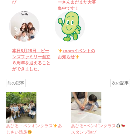
び
ーさんまだまだ大募
集中です！
本日8月28日 ビー
zoomイベントの
ンズファミリー創立
お知らせ
８周年を迎えること
ができました。
前の記事
次の記事
あひる・ペンギンクラス
あ
あひる•ペンギンクラス
じさい遠足
スタンプ遊び