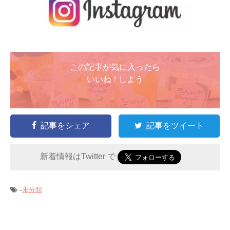
この記事が気に入ったら
いいね ! しよう
記事をシェア
記事をツイート
新着情報はTwitter で
-
未分類