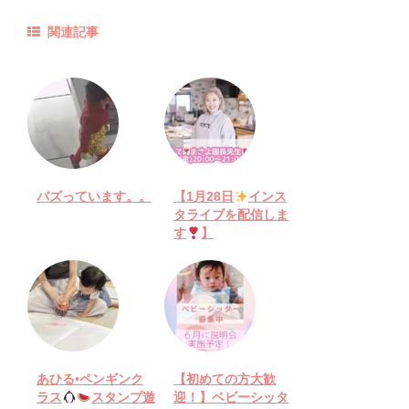
関連記事
バズっています。。
【1月28日
インス
タライブを配信しま
す
】
あひる•ペンギンク
【初めての方大歓
ラス
スタンプ遊
迎！】ベビーシッタ