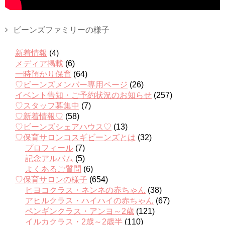
ビーンズファミリーの様子
新着情報
(4)
メディア掲載
(6)
一時預かり保育
(64)
♡ビーンズメンバー専用ページ
(26)
イベント告知・ご予約状況のお知らせ
(257)
♡スタッフ募集中
(7)
♡新着情報♡
(58)
♡ビーンズシェアハウス♡
(13)
♡保育サロンコスギビーンズとは
(32)
プロフィール
(7)
記念アルバム
(5)
よくあるご質問
(6)
♡保育サロンの様子
(654)
ヒヨコクラス・ネンネの赤ちゃん
(38)
アヒルクラス・ハイハイの赤ちゃん
(67)
ペンギンクラス・アンヨ～2歳
(121)
イルカクラス・2歳～2歳半
(110)