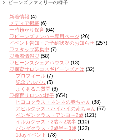
ビーンズファミリーの様子
新着情報
(4)
メディア掲載
(6)
一時預かり保育
(64)
♡ビーンズメンバー専用ページ
(26)
イベント告知・ご予約状況のお知らせ
(257)
♡スタッフ募集中
(7)
♡新着情報♡
(58)
♡ビーンズシェアハウス♡
(13)
♡保育サロンコスギビーンズとは
(32)
プロフィール
(7)
記念アルバム
(5)
よくあるご質問
(6)
♡保育サロンの様子
(654)
ヒヨコクラス・ネンネの赤ちゃん
(38)
アヒルクラス・ハイハイの赤ちゃん
(67)
ペンギンクラス・アンヨ～2歳
(121)
イルカクラス・2歳～2歳半
(110)
パンダクラス・2歳半～3歳
(122)
1dayイベント
(78)