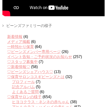
ビーンズファミリーの様子
新着情報
(4)
メディア掲載
(6)
一時預かり保育
(64)
♡ビーンズメンバー専用ページ
(26)
イベント告知・ご予約状況のお知らせ
(257)
♡スタッフ募集中
(7)
♡新着情報♡
(58)
♡ビーンズシェアハウス♡
(13)
♡保育サロンコスギビーンズとは
(32)
プロフィール
(7)
記念アルバム
(5)
よくあるご質問
(6)
♡保育サロンの様子
(654)
ヒヨコクラス・ネンネの赤ちゃん
(38)
アヒルクラス・ハイハイの赤ちゃん
(67)