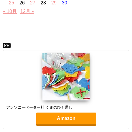
25
26
27
28
29
30
« 10月
12月 »
PR
アンソニーペーター社 くまのひも通し
Amazon