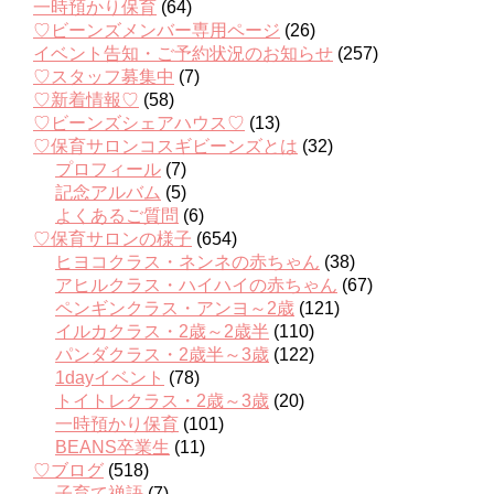
一時預かり保育
(64)
♡ビーンズメンバー専用ページ
(26)
イベント告知・ご予約状況のお知らせ
(257)
♡スタッフ募集中
(7)
♡新着情報♡
(58)
♡ビーンズシェアハウス♡
(13)
♡保育サロンコスギビーンズとは
(32)
プロフィール
(7)
記念アルバム
(5)
よくあるご質問
(6)
♡保育サロンの様子
(654)
ヒヨコクラス・ネンネの赤ちゃん
(38)
アヒルクラス・ハイハイの赤ちゃん
(67)
ペンギンクラス・アンヨ～2歳
(121)
イルカクラス・2歳～2歳半
(110)
パンダクラス・2歳半～3歳
(122)
1dayイベント
(78)
トイトレクラス・2歳～3歳
(20)
一時預かり保育
(101)
BEANS卒業生
(11)
♡ブログ
(518)
子育て禅語
(7)