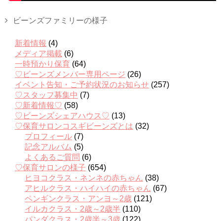
ビーンズファミリーの様子
新着情報
(4)
メディア掲載
(6)
一時預かり保育
(64)
♡ビーンズメンバー専用ページ
(26)
イベント告知・ご予約状況のお知らせ
(257)
♡スタッフ募集中
(7)
♡新着情報♡
(58)
♡ビーンズシェアハウス♡
(13)
♡保育サロンコスギビーンズとは
(32)
プロフィール
(7)
記念アルバム
(5)
よくあるご質問
(6)
♡保育サロンの様子
(654)
ヒヨコクラス・ネンネの赤ちゃん
(38)
アヒルクラス・ハイハイの赤ちゃん
(67)
ペンギンクラス・アンヨ～2歳
(121)
イルカクラス・2歳～2歳半
(110)
パンダクラス・2歳半～3歳
(122)