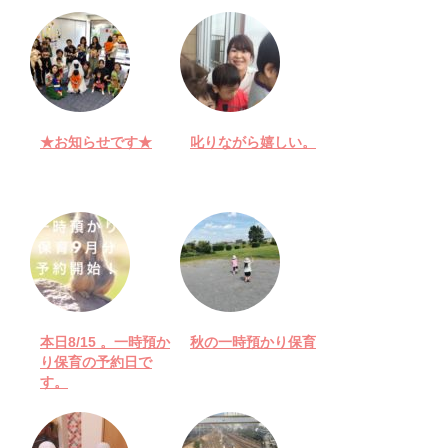
★お知らせです★
叱りながら嬉しい。
本日8/15 。一時預か
秋の一時預かり保育
り保育の予約日で
す。