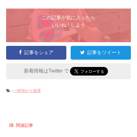
この記事が気に入ったら
いいね ! しよう
記事をシェア
記事をツイート
新着情報はTwitter で
-
一時預かり保育
関連記事