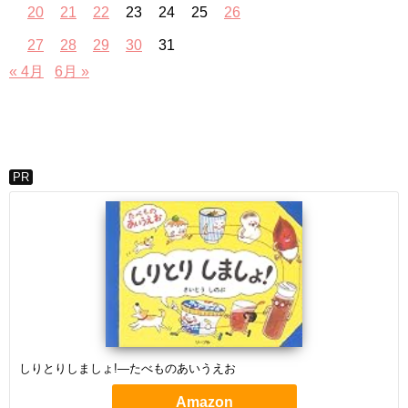
20
21
22
23
24
25
26
27
28
29
30
31
« 4月
6月 »
PR
しりとりしましょ!―たべものあいうえお
Amazon