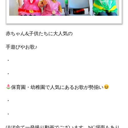
赤ちゃん&子供たちに大人気の
手遊びやお歌♪
・
・
保育園・幼稚園で人気にあるお歌が勢揃い
・
・
ほぼ全て一発撮り動画でございます。NG場面もあり