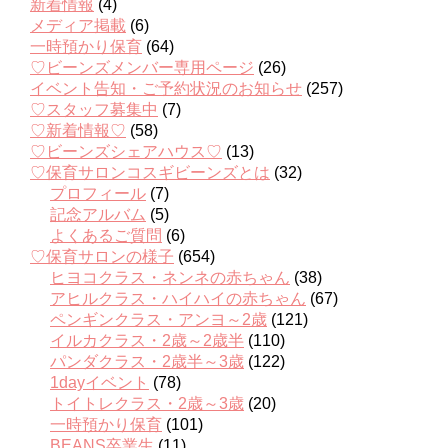
新着情報
(4)
メディア掲載
(6)
一時預かり保育
(64)
♡ビーンズメンバー専用ページ
(26)
イベント告知・ご予約状況のお知らせ
(257)
♡スタッフ募集中
(7)
♡新着情報♡
(58)
♡ビーンズシェアハウス♡
(13)
♡保育サロンコスギビーンズとは
(32)
プロフィール
(7)
記念アルバム
(5)
よくあるご質問
(6)
♡保育サロンの様子
(654)
ヒヨコクラス・ネンネの赤ちゃん
(38)
アヒルクラス・ハイハイの赤ちゃん
(67)
ペンギンクラス・アンヨ～2歳
(121)
イルカクラス・2歳～2歳半
(110)
パンダクラス・2歳半～3歳
(122)
1dayイベント
(78)
トイトレクラス・2歳～3歳
(20)
一時預かり保育
(101)
BEANS卒業生
(11)