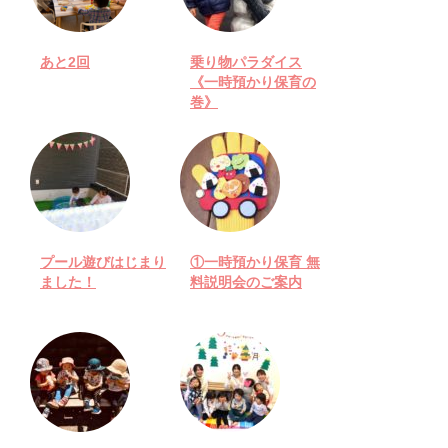
あと2回
乗り物パラダイス
《一時預かり保育の
巻》
プール遊びはじまり
①一時預かり保育 無
ました！
料説明会のご案内