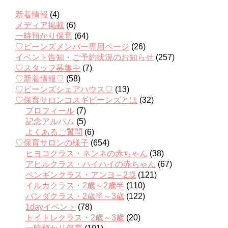
新着情報
(4)
メディア掲載
(6)
一時預かり保育
(64)
♡ビーンズメンバー専用ページ
(26)
イベント告知・ご予約状況のお知らせ
(257)
♡スタッフ募集中
(7)
♡新着情報♡
(58)
♡ビーンズシェアハウス♡
(13)
♡保育サロンコスギビーンズとは
(32)
プロフィール
(7)
記念アルバム
(5)
よくあるご質問
(6)
♡保育サロンの様子
(654)
ヒヨコクラス・ネンネの赤ちゃん
(38)
アヒルクラス・ハイハイの赤ちゃん
(67)
ペンギンクラス・アンヨ～2歳
(121)
イルカクラス・2歳～2歳半
(110)
パンダクラス・2歳半～3歳
(122)
1dayイベント
(78)
トイトレクラス・2歳～3歳
(20)