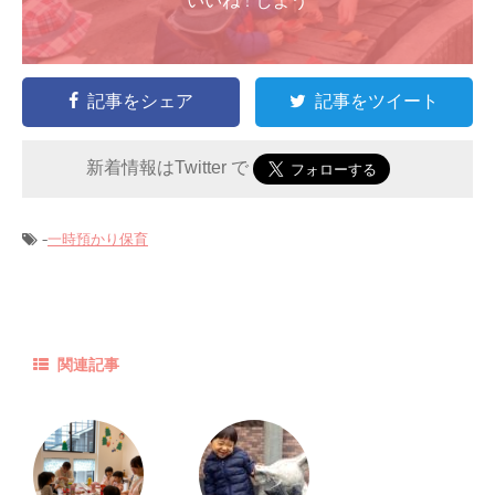
いいね ! しよう
記事をシェア
記事をツイート
新着情報はTwitter で
-
一時預かり保育
関連記事