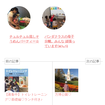
チュルチュル流しそ
パンダクラスの母子
うめんパーティー☆
分離。みんな 頑張っ
ています(๑˃̵ᴗ˂̵)
前の記事
次の記事
【募集中】トイレトレーニン
万博公園♡
グ♡基礎編♡ランチ付き♪