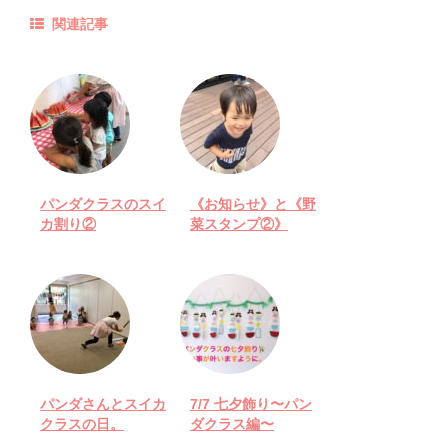
関連記事
パンダクラスのスイ
《お知らせ》と《野
カ割り②
菜スタンプ②》
パンダさんとスイカ
7/7 七夕飾り〜パン
クラスの日。
ダクラス編〜