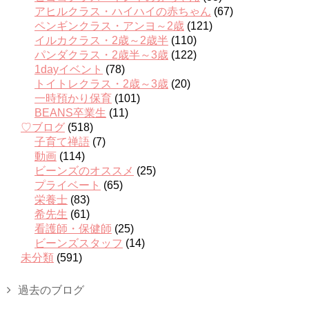
アヒルクラス・ハイハイの赤ちゃん
(67)
ペンギンクラス・アンヨ～2歳
(121)
イルカクラス・2歳～2歳半
(110)
パンダクラス・2歳半～3歳
(122)
1dayイベント
(78)
トイトレクラス・2歳～3歳
(20)
一時預かり保育
(101)
BEANS卒業生
(11)
♡ブログ
(518)
子育て禅語
(7)
動画
(114)
ビーンズのオススメ
(25)
プライベート
(65)
栄養士
(83)
希先生
(61)
看護師・保健師
(25)
ビーンズスタッフ
(14)
未分類
(591)
過去のブログ