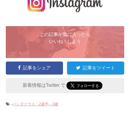
この記事が気に入ったら
いいね ! しよう
記事をシェア
記事をツイート
新着情報はTwitter で
-
パンダクラス・2歳半～3歳