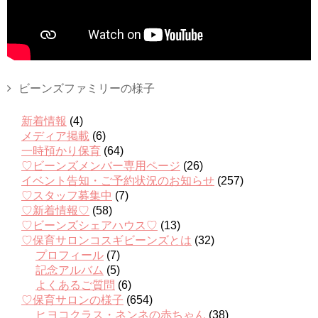
ビーンズファミリーの様子
新着情報
(4)
メディア掲載
(6)
一時預かり保育
(64)
♡ビーンズメンバー専用ページ
(26)
イベント告知・ご予約状況のお知らせ
(257)
♡スタッフ募集中
(7)
♡新着情報♡
(58)
♡ビーンズシェアハウス♡
(13)
♡保育サロンコスギビーンズとは
(32)
プロフィール
(7)
記念アルバム
(5)
よくあるご質問
(6)
♡保育サロンの様子
(654)
ヒヨコクラス・ネンネの赤ちゃん
(38)