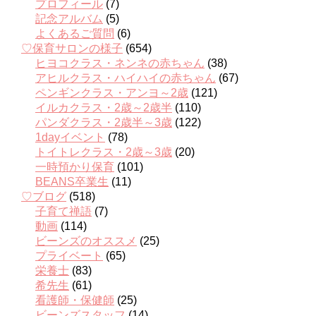
プロフィール
(7)
記念アルバム
(5)
よくあるご質問
(6)
♡保育サロンの様子
(654)
ヒヨコクラス・ネンネの赤ちゃん
(38)
アヒルクラス・ハイハイの赤ちゃん
(67)
ペンギンクラス・アンヨ～2歳
(121)
イルカクラス・2歳～2歳半
(110)
パンダクラス・2歳半～3歳
(122)
1dayイベント
(78)
トイトレクラス・2歳～3歳
(20)
一時預かり保育
(101)
BEANS卒業生
(11)
♡ブログ
(518)
子育て禅語
(7)
動画
(114)
ビーンズのオススメ
(25)
プライベート
(65)
栄養士
(83)
希先生
(61)
看護師・保健師
(25)
ビーンズスタッフ
(14)