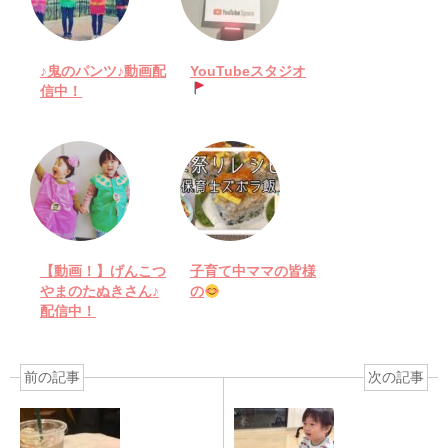
♪鬼のパンツ♪動画配
YouTubeスタジオ
信中！
【動画！】げんこつ
子育て中ママの皆様
やまのたぬきさん♪
の
配信中！
前の記事
次の記事