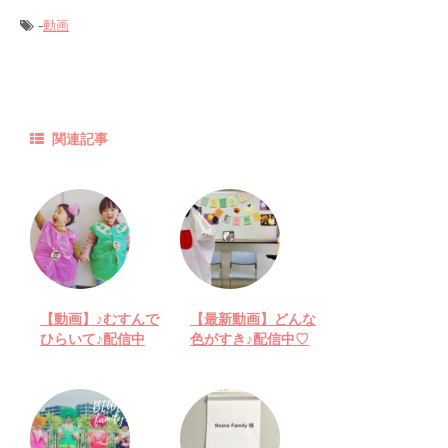
-
動画
関連記事
【動画】♪むすんで
【最新動画】どんな
ひらいて♪配信中
色がすき♪配信中♡