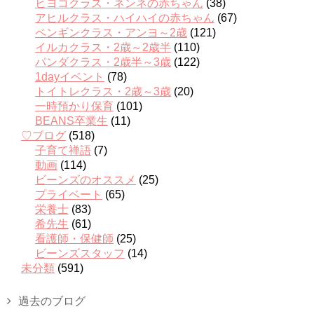
ヒヨコクラス・ネンネの赤ちゃん
(38)
アヒルクラス・ハイハイの赤ちゃん
(67)
ペンギンクラス・アンヨ～2歳
(121)
イルカクラス・2歳～2歳半
(110)
パンダクラス・2歳半～3歳
(122)
1dayイベント
(78)
トイトレクラス・2歳～3歳
(20)
一時預かり保育
(101)
BEANS卒業生
(11)
♡ブログ
(518)
子育て禅語
(7)
動画
(114)
ビーンズのオススメ
(25)
プライベート
(65)
栄養士
(83)
希先生
(61)
看護師・保健師
(25)
ビーンズスタッフ
(14)
未分類
(591)
過去のブログ