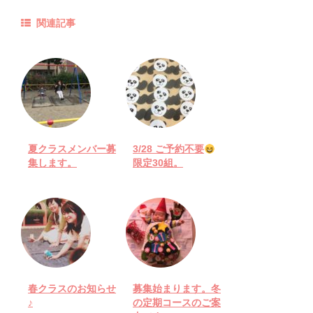
関連記事
夏クラスメンバー募
3/28 ご予約不要
集します。
限定30組。
春クラスのお知らせ
募集始まります。冬
♪
の定期コースのご案