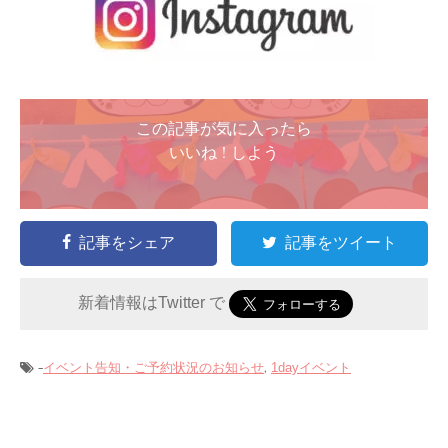
この記事が気に入ったら
いいね ! しよう
記事をシェア
記事をツイート
新着情報はTwitter で
-
,
イベント告知・ご予約状況のお知らせ
1dayイベント