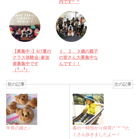
内です^_^
【募集中♪】6/7夏の
１、２、３歳の親子
クラス体験会♪参加
の皆さん大募集中な
者募集中です
んです！！
（╹◡╹）
前の記事
次の記事
年長の娘と♪
春の一時預かり保育(*´꒳`*)た
くさん歩きましたよー！