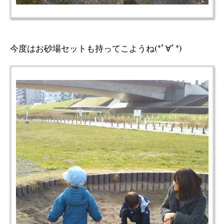
今度はお砂場セットも持ってこようね(*ﾟ∀ﾟ*)