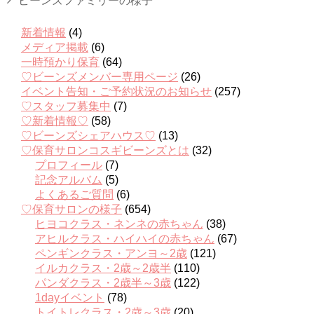
新着情報
(4)
メディア掲載
(6)
一時預かり保育
(64)
♡ビーンズメンバー専用ページ
(26)
イベント告知・ご予約状況のお知らせ
(257)
♡スタッフ募集中
(7)
♡新着情報♡
(58)
♡ビーンズシェアハウス♡
(13)
♡保育サロンコスギビーンズとは
(32)
プロフィール
(7)
記念アルバム
(5)
よくあるご質問
(6)
♡保育サロンの様子
(654)
ヒヨコクラス・ネンネの赤ちゃん
(38)
アヒルクラス・ハイハイの赤ちゃん
(67)
ペンギンクラス・アンヨ～2歳
(121)
イルカクラス・2歳～2歳半
(110)
パンダクラス・2歳半～3歳
(122)
1dayイベント
(78)
トイトレクラス・2歳～3歳
(20)