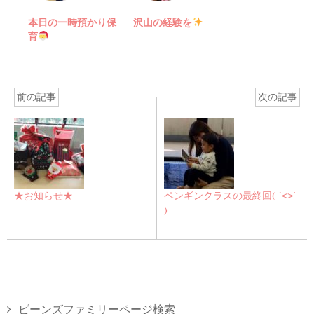
本日の一時預かり保
沢山の経験を
育
前の記事
次の記事
★お知らせ★
ペンギンクラスの最終回( ˊ̱˂˃ˋ̱
)
ビーンズファミリーページ検索