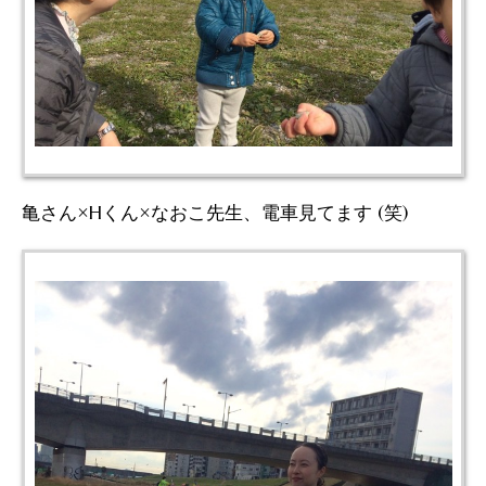
亀さん×Hくん×なおこ先生、電車見てます (笑)