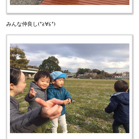
みんな仲良し(*≧∀≦*)