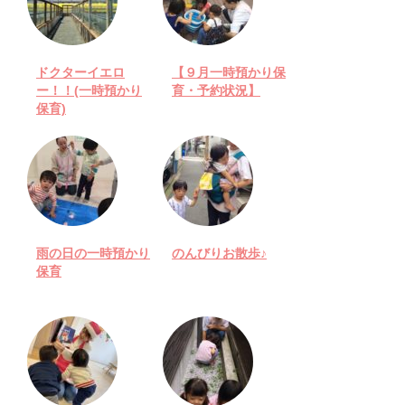
ドクターイエロ
【９月一時預かり保
ー！！(一時預かり
育・予約状況】
保育)
雨の日の一時預かり
のんびりお散歩♪
保育