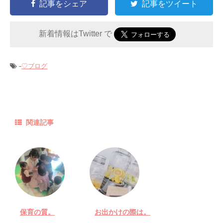
記事をシェア
記事をツイート
新着情報はTwitter で
-
♡ブログ
関連記事
保育の質。
お出かけの際は。