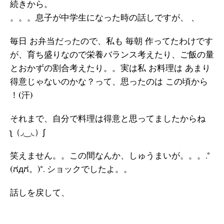
続きから。
。。。息子が中学生になった時の話しですが、 、
毎日 お弁当だったので、私も 毎朝 作ってたわけです
が、育ち盛りなので栄養バランス考えたり、ご飯の量
とおかずの割合考えたり。。実は私 お料理は あまり
得意じゃないのかな？って、思ったのは この頃から
！(汗)
それまで、自分で料理は得意と思ってましたからね
ʅ（◞‿◟）ʃ
笑えません。。この間なんか、しゅうまいが。。。.°
(ಗдಗ。)°. ショックでしたよ。。
話しを戻して、