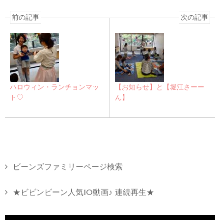
前の記事
次の記事
ハロウィン・ランチョンマッ
【お知らせ】と【堀江さーー
ト♡
ん】
ビーンズファミリーページ検索
★ビビンビーン人気10動画♪ 連続再生★