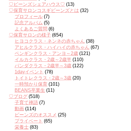
♡ビーンズシェアハウス♡
(13)
♡保育サロンコスギビーンズとは
(32)
プロフィール
(7)
記念アルバム
(5)
よくあるご質問
(6)
♡保育サロンの様子
(654)
ヒヨコクラス・ネンネの赤ちゃん
(38)
アヒルクラス・ハイハイの赤ちゃん
(67)
ペンギンクラス・アンヨ～2歳
(121)
イルカクラス・2歳～2歳半
(110)
パンダクラス・2歳半～3歳
(122)
1dayイベント
(78)
トイトレクラス・2歳～3歳
(20)
一時預かり保育
(101)
BEANS卒業生
(11)
♡ブログ
(518)
子育て禅語
(7)
動画
(114)
ビーンズのオススメ
(25)
プライベート
(65)
栄養士
(83)