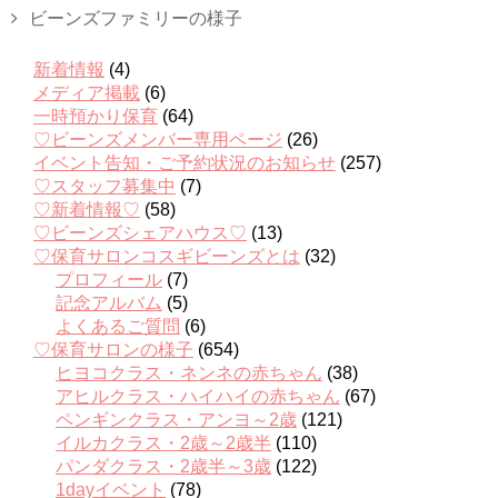
ビーンズファミリーの様子
新着情報
(4)
メディア掲載
(6)
一時預かり保育
(64)
♡ビーンズメンバー専用ページ
(26)
イベント告知・ご予約状況のお知らせ
(257)
♡スタッフ募集中
(7)
♡新着情報♡
(58)
♡ビーンズシェアハウス♡
(13)
♡保育サロンコスギビーンズとは
(32)
プロフィール
(7)
記念アルバム
(5)
よくあるご質問
(6)
♡保育サロンの様子
(654)
ヒヨコクラス・ネンネの赤ちゃん
(38)
アヒルクラス・ハイハイの赤ちゃん
(67)
ペンギンクラス・アンヨ～2歳
(121)
イルカクラス・2歳～2歳半
(110)
パンダクラス・2歳半～3歳
(122)
1dayイベント
(78)