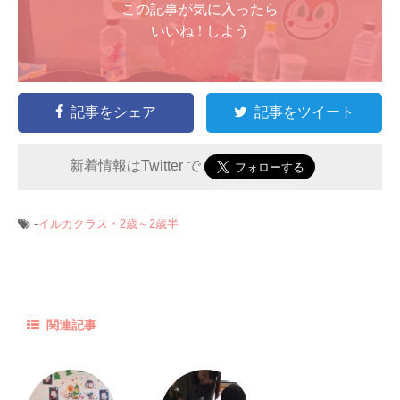
この記事が気に入ったら
いいね ! しよう
記事をシェア
記事をツイート
新着情報はTwitter で
-
イルカクラス・2歳～2歳半
関連記事