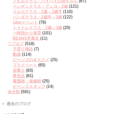
アヒルクラス・ハイハイの赤ちゃん
(67)
ペンギンクラス・アンヨ～2歳
(121)
イルカクラス・2歳～2歳半
(110)
パンダクラス・2歳半～3歳
(122)
1dayイベント
(78)
トイトレクラス・2歳～3歳
(20)
一時預かり保育
(101)
BEANS卒業生
(11)
♡ブログ
(518)
子育て禅語
(7)
動画
(114)
ビーンズのオススメ
(25)
プライベート
(65)
栄養士
(83)
希先生
(61)
看護師・保健師
(25)
ビーンズスタッフ
(14)
未分類
(591)
過去のブログ