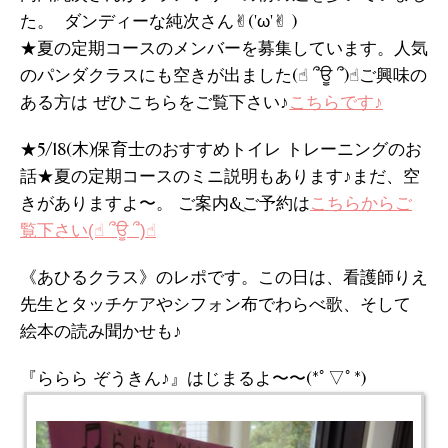
た。 ダンディーな純次さん✌︎('ω'✌︎ )
★夏の定期コースのメンバーを募集しています。人気
のパンダクラスにも空きが出ました(☝︎ ՞ਊ ՞)☝︎ご興味の
ある方は ぜひこちらをご覧下さい♪
こちらです♪
★5/18(木)保育士のおすすめトイレ トレーニングのお
話★夏の定期コースのミニ説明もあります♪まだ、空
きがありますよ〜。 ご案内&ご予約は
こちらからご
覧下さい(☝︎ ՞ਊ ՞)☝︎
《あひるクラス》のレポです。この日は、看護師りえ
先生とタッチケアやシフォン布でわらべ歌、そして
絵本の読み聞かせも♪
『ららら ぞうきん♪』はじまるよ〜〜(*ﾟ▽ﾟ*)