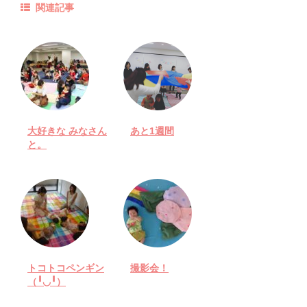
関連記事
大好きな みなさん
あと1週間
と。
トコトコペンギン
撮影会！
（╹◡╹）