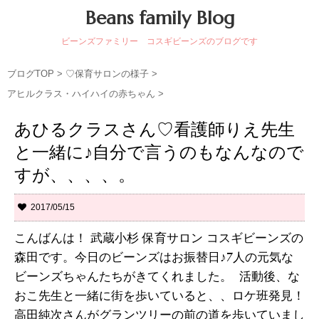
Beans family Blog
ビーンズファミリー コスギビーンズのブログです
ブログTOP
>
♡保育サロンの様子
>
アヒルクラス・ハイハイの赤ちゃん
>
あひるクラスさん♡看護師りえ先生
と一緒に♪自分で言うのもなんなので
すが、、、、。
2017/05/15
こんばんは！ 武蔵小杉 保育サロン コスギビーンズの
森田です。今日のビーンズはお振替日♪7人の元気な
ビーンズちゃんたちがきてくれました。 活動後、な
おこ先生と一緒に街を歩いていると、、ロケ班発見！
高田純次さんがグランツリーの前の道を歩いていまし