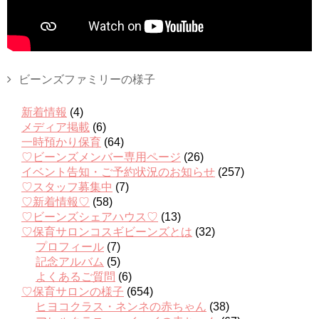
ビーンズファミリーの様子
新着情報
(4)
メディア掲載
(6)
一時預かり保育
(64)
♡ビーンズメンバー専用ページ
(26)
イベント告知・ご予約状況のお知らせ
(257)
♡スタッフ募集中
(7)
♡新着情報♡
(58)
♡ビーンズシェアハウス♡
(13)
♡保育サロンコスギビーンズとは
(32)
プロフィール
(7)
記念アルバム
(5)
よくあるご質問
(6)
♡保育サロンの様子
(654)
ヒヨコクラス・ネンネの赤ちゃん
(38)