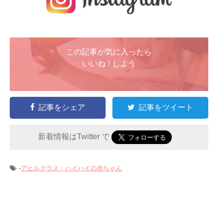
この記事が気に入ったら
いいね ! しよう
記事をシェア
記事をツイート
新着情報はTwitter で
-
アヒルクラス・ハイハイの赤ちゃん