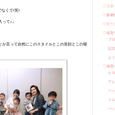
♡スタ
なくて(笑)
♡新着
入って♪』
♡ビー
♡保育
プ
とか言って自然にこのスタイルとこの笑顔とこの寝
記
よ
♡保育
ヒ
ア
ペ
イル
パン