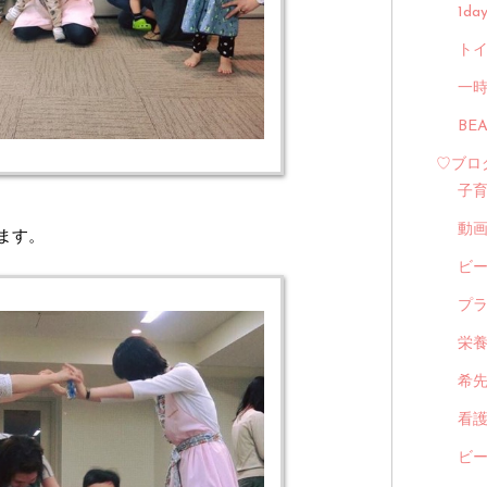
1d
トイ
一
BE
♡ブロ
子
動
ます。
ビ
プ
栄
希
看
ビ