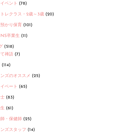
ayイベント
(78)
トレクラス・2歳～3歳
(20)
時預かり保育
(101)
ANS卒業生
(11)
グ
(518)
育て禅語
(7)
画
(114)
ーンズのオススメ
(25)
ライベート
(65)
養士
(83)
先生
(61)
護師・保健師
(25)
ーンズスタッフ
(14)