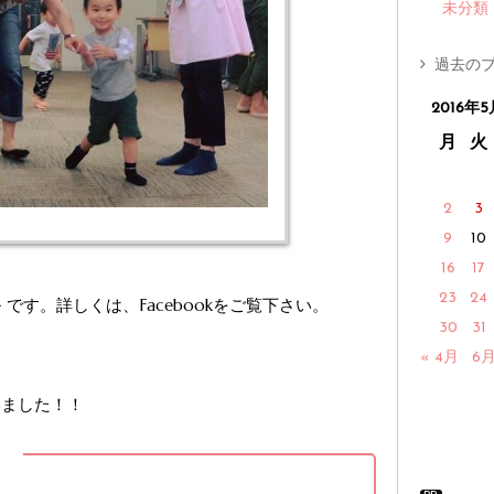
未分類
過去のブ
2016年5
月
火
2
3
9
10
16
17
23
24
 です。詳しくは、Facebookをご覧下さい。
30
31
« 4月
6月
いました！！
】