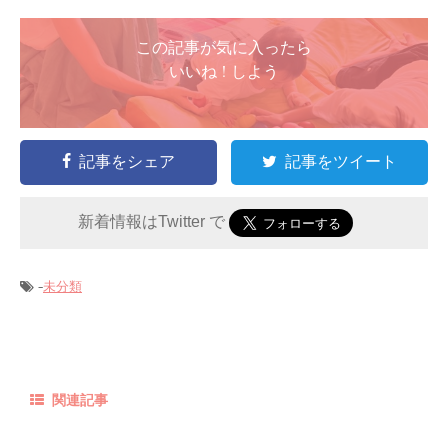
この記事が気に入ったら
いいね ! しよう
記事をシェア
記事をツイート
新着情報はTwitter で
-
未分類
関連記事