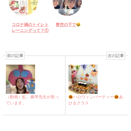
コロナ禍のトイレト
青空の下で
レーニングって？①
前の記事
次の記事
（動画）虹。麻琴先生が歌っ
ハロウィンパーティー
あ
ています。
ひるクラス