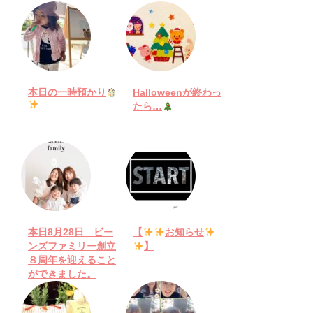
本日の一時預かり
Halloweenが終わっ
たら…
本日8月28日 ビー
【
お知らせ
ンズファミリー創立
】
８周年を迎えること
ができました。