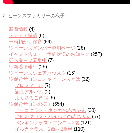
ビーンズファミリーの様子
新着情報
(4)
メディア掲載
(6)
一時預かり保育
(64)
♡ビーンズメンバー専用ページ
(26)
イベント告知・ご予約状況のお知らせ
(257)
♡スタッフ募集中
(7)
♡新着情報♡
(58)
♡ビーンズシェアハウス♡
(13)
♡保育サロンコスギビーンズとは
(32)
プロフィール
(7)
記念アルバム
(5)
よくあるご質問
(6)
♡保育サロンの様子
(654)
ヒヨコクラス・ネンネの赤ちゃん
(38)
アヒルクラス・ハイハイの赤ちゃん
(67)
ペンギンクラス・アンヨ～2歳
(121)
イルカクラス・2歳～2歳半
(110)