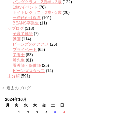
パンダクラス・2歳半～3歳
(122)
1dayイベント
(78)
トイトレクラス・2歳～3歳
(20)
一時預かり保育
(101)
BEANS卒業生
(11)
♡ブログ
(518)
子育て禅語
(7)
動画
(114)
ビーンズのオススメ
(25)
プライベート
(65)
栄養士
(83)
希先生
(61)
看護師・保健師
(25)
ビーンズスタッフ
(14)
未分類
(591)
過去のブログ
2024年10月
月
火
水
木
金
土
日
1
2
3
4
5
6