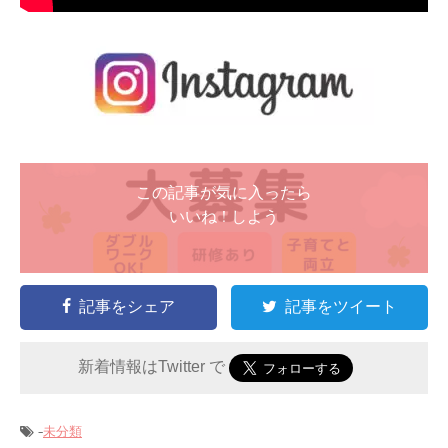
この記事が気に入ったら
いいね ! しよう
記事をシェア
記事をツイート
新着情報はTwitter で
-
未分類