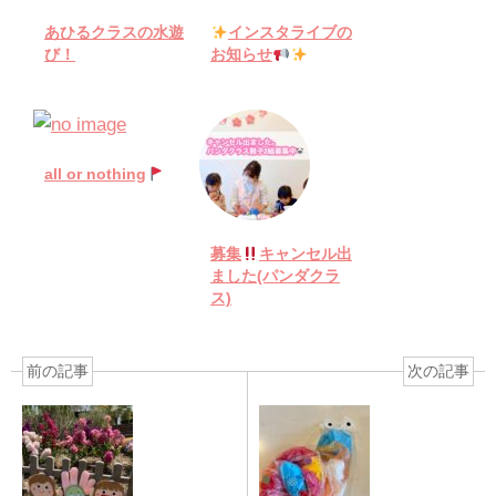
あひるクラスの水遊
インスタライブの
び！
お知らせ
all or nothing
募集
キャンセル出
ました(パンダクラ
ス)
前の記事
次の記事