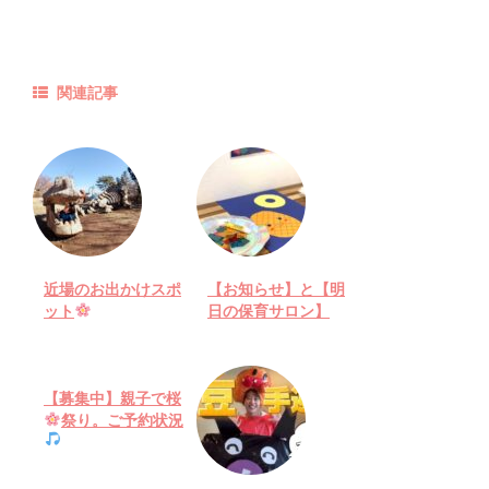
関連記事
近場のお出かけスポ
【お知らせ】と【明
ット
日の保育サロン】
【募集中】親子で桜
祭り。ご予約状況