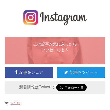
この記事が気に入ったら
いいね ! しよう
記事をシェア
記事をツイート
新着情報はTwitter で
-
未分類