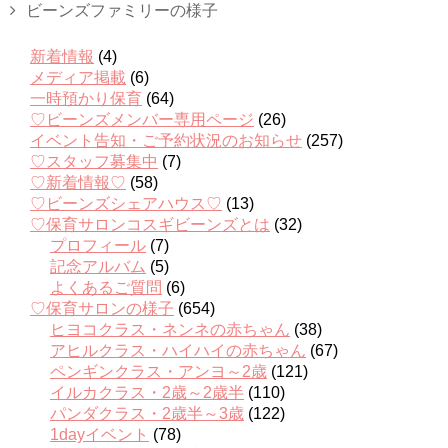
ビーンズファミリーの様子
新着情報
(4)
メディア掲載
(6)
一時預かり保育
(64)
♡ビーンズメンバー専用ページ
(26)
イベント告知・ご予約状況のお知らせ
(257)
♡スタッフ募集中
(7)
♡新着情報♡
(58)
♡ビーンズシェアハウス♡
(13)
♡保育サロンコスギビーンズとは
(32)
プロフィール
(7)
記念アルバム
(5)
よくあるご質問
(6)
♡保育サロンの様子
(654)
ヒヨコクラス・ネンネの赤ちゃん
(38)
アヒルクラス・ハイハイの赤ちゃん
(67)
ペンギンクラス・アンヨ～2歳
(121)
イルカクラス・2歳～2歳半
(110)
パンダクラス・2歳半～3歳
(122)
1dayイベント
(78)