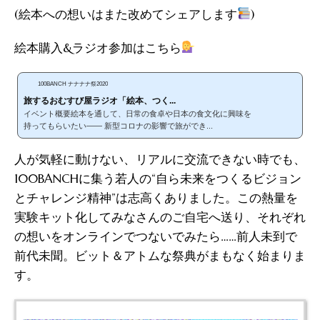
(絵本への想いはまた改めてシェアします
)
絵本購入&ラジオ参加はこちら
100BANCH ナナナナ祭2020
旅するおむすび屋ラジオ「絵本、つく...
イベント概要絵本を通して、日常の食卓や日本の食文化に興味を
持ってもらいたい—— 新型コロナの影響で旅ができ...
人が気軽に動けない、リアルに交流できない時でも、
100BANCHに集う若人の“自ら未来をつくるビジョン
とチャレンジ精神”は志高くありました。この熱量を
実験キット化してみなさんのご自宅へ送り、それぞれ
の想いをオンラインでつないでみたら……前人未到で
前代未聞。ビット＆アトムな祭典がまもなく始まりま
す。