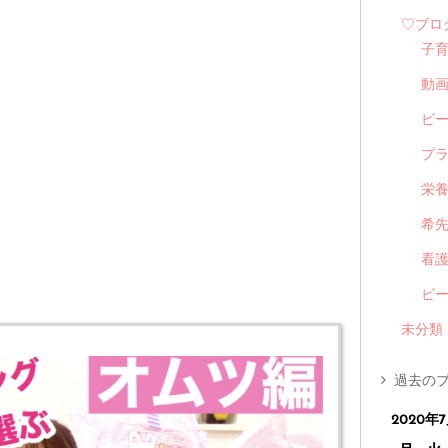
♡ブロ
子
動
ビ
プ
栄
希
看
ビ
未分類
過去のブ
2020年