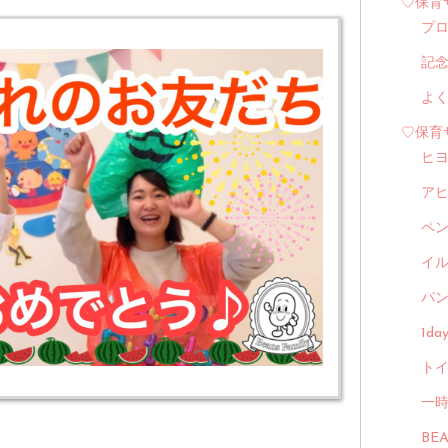
♡保育
プ
記
よ
♡保育
ヒ
ア
ペ
イル
パン
1d
トイ
一
BE