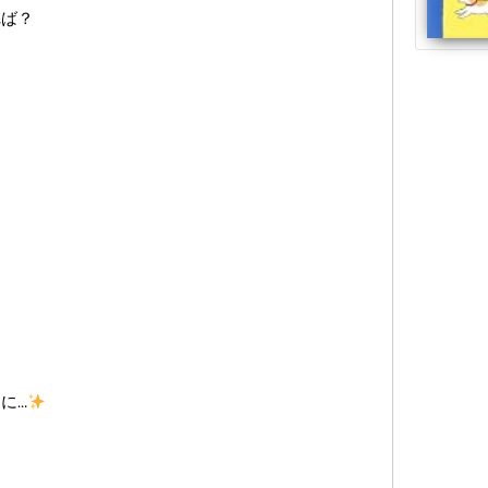
れば？
に…