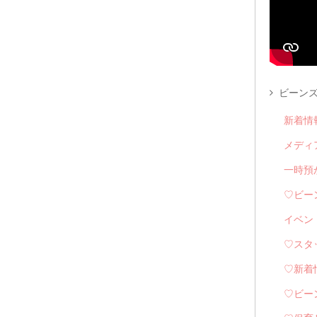
ビーンズ
新着情
メディ
一時預
♡ビー
イベン
♡スタ
♡新着
♡ビー