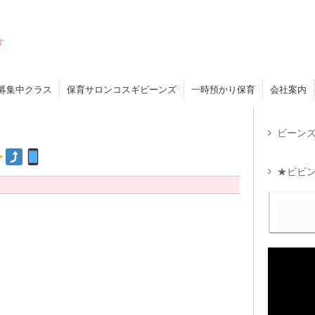
す
募集中クラス
保育サロンコスギビーンズ
一時預かり保育
会社案内
ビーンズ
★ビビン