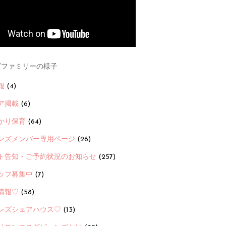
ファミリーの様子
報
(4)
ア掲載
(6)
かり保育
(64)
ンズメンバー専用ページ
(26)
ト告知・ご予約状況のお知らせ
(257)
ッフ募集中
(7)
情報♡
(58)
ンズシェアハウス♡
(13)