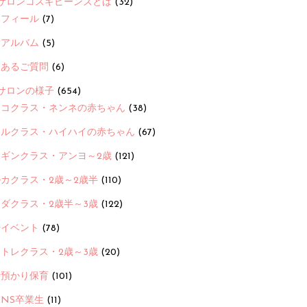
サロンコスギビーンズとは
(32)
ロフィール
(7)
念アルバム
(5)
くあるご質問
(6)
サロンの様子
(654)
ヨコクラス・ネンネの赤ちゃん
(38)
ヒルクラス・ハイハイの赤ちゃん
(67)
ンギンクラス・アンヨ～2歳
(121)
カクラス・2歳～2歳半
(110)
ダクラス・2歳半～3歳
(122)
ayイベント
(78)
トレクラス・2歳～3歳
(20)
時預かり保育
(101)
ANS卒業生
(11)