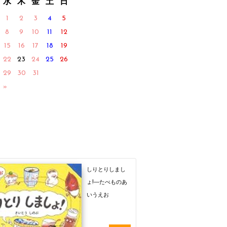
水
木
金
土
日
1
2
3
4
5
8
9
10
11
12
15
16
17
18
19
22
23
24
25
26
29
30
31
 »
しりとりしまし
ょ!―たべものあ
いうえお