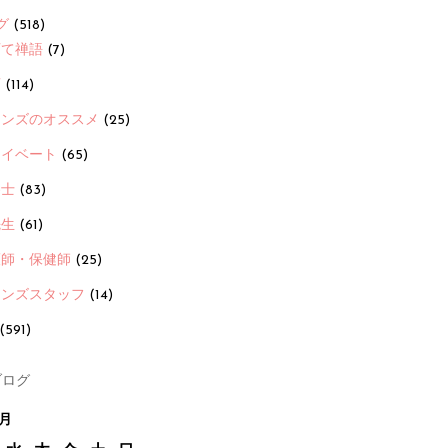
グ
(518)
育て禅語
(7)
画
(114)
ーンズのオススメ
(25)
ライベート
(65)
養士
(83)
先生
(61)
護師・保健師
(25)
ーンズスタッフ
(14)
(591)
ログ
7月