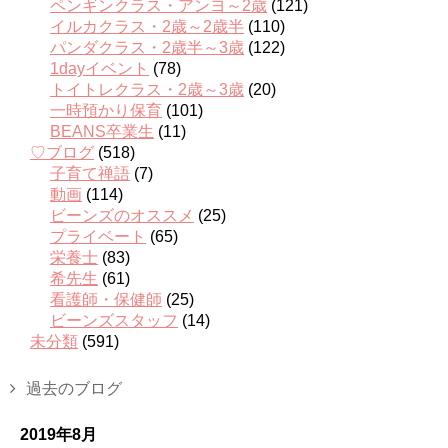
ペンギンクラス・アンヨ～2歳
(121)
イルカクラス・2歳～2歳半
(110)
パンダクラス・2歳半～3歳
(122)
1dayイベント
(78)
トイトレクラス・2歳～3歳
(20)
一時預かり保育
(101)
BEANS卒業生
(11)
♡ブログ
(518)
子育て禅語
(7)
動画
(114)
ビーンズのオススメ
(25)
プライベート
(65)
栄養士
(83)
希先生
(61)
看護師・保健師
(25)
ビーンズスタッフ
(14)
未分類
(591)
過去のブログ
2019年8月