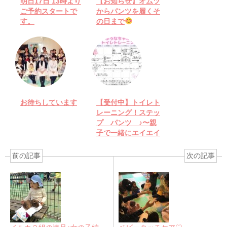
明日17日 13時より
【お知らせ】オムツ
ご予約スタートで
からパンツを履くそ
す。
の日まで
お待ちしています
【受付中】トイレト
レーニング！ステッ
プ パンツ ♪〜親
子で一緒にエイエイ
オー♪〜
前の記事
次の記事