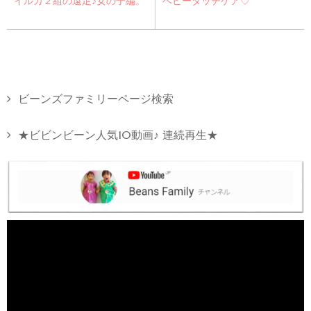
イルカ２組の遠足♪女の子編。
ベビータッチケア♡
ビーンズファミリーページ検索
★ビビンビーン人気10動画♪ 連続再生★